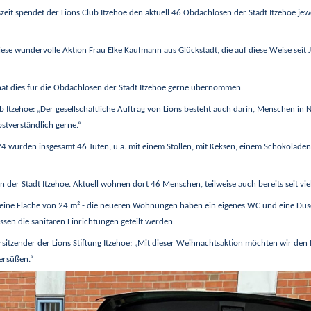
zeit spendet der Lions Club Itzehoe den aktuell 46 Obdachlosen der Stadt Itzehoe jewe
iese wundervolle Aktion Frau Elke Kaufmann aus Glückstadt, die auf diese Weise seit
 hat dies für die Obdachlosen der Stadt Itzehoe gerne übernommen.
ub Itzehoe: „Der gesellschaftliche Auftrag von Lions besteht auch darin, Menschen in N
bstverständlich gerne.“
4 wurden insgesamt 46 Tüten, u.a. mit einem Stollen, mit Keksen, einem Schokola
er Stadt Itzehoe. Aktuell wohnen dort 46 Menschen, teilweise auch bereits seit vie
ine Fläche von 24 m² - die neueren Wohnungen haben ein eigenes WC und eine Dusc
en die sanitären Einrichtungen geteilt werden.
rsitzender der Lions Stiftung Itzehoe: „Mit dieser Weihnachtsaktion möchten wir de
ersüßen.“