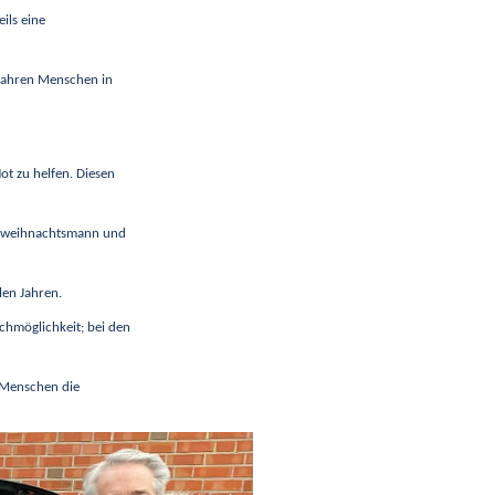
ils eine
 Jahren Menschen in
ot zu helfen. Diesen
denweihnachtsmann und
len Jahren.
hmöglichkeit; bei den
n Menschen die