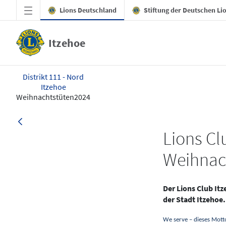
Zum Hauptinhalt springen
Lions Deutschland
Stiftung der Deutschen Li
Itzehoe
Weihnachtstüten2024 - Itzehoe
Distrikt 111 - Nord
Itzehoe
Weihnachtstüten2024
Lions C
Weihnac
Der Lions Club It
der Stadt Itzehoe.
We serve – dieses Motto 